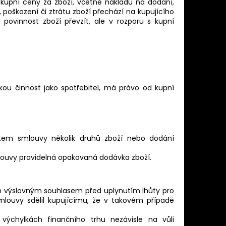
 kupní ceny za zboží, včetně nákladů na dodání,
poškození či ztrátu zboží přechází na kupujícího
ovinnost zboží převzít, ale v rozporu s kupní
skou činnost jako spotřebitel, má právo od kupní
ětem smlouvy několik druhů zboží nebo dodání
louvy pravidelná opakovaná dodávka zboží.
zím výslovným souhlasem před uplynutím lhůty pro
louvy sdělil kupujícímu, že v takovém případě
výchylkách finančního trhu nezávisle na vůli