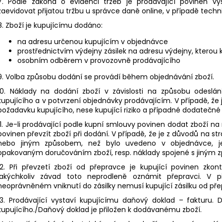
7. Podle zákona o evidenci tržeb je prodávající povinen vy
zaevidovat přijatou tržbu u správce daně online, v případě tech
8. Zboží je kupujícímu dodáno:
na adresu určenou kupujícím v objednávce
prostřednictvím výdejny zásilek na adresu výdejny, kterou ku
osobním odběrem v provozovně prodávajícího
9.
Volba způsobu dodání se provádí během objednávání zboží.
10. Náklady na dodání zboží v závislosti na způsobu odeslá
kupujícího a v potvrzení objednávky prodávajícím. V případě, že
požadavku kupujícího, nese kupující riziko a případné dodatečn
11. Je-li prodávající podle kupní smlouvy povinen dodat zboží na
povinen převzít zboží při dodání. V případě, že je z důvodů na 
nebo jiným způsobem, než bylo uvedeno v objednávce, je 
opakovaným doručováním zboží, resp. náklady spojené s jiným 
12. Při převzetí zboží od přepravce je kupující povinen zko
jakýchkoliv závad toto neprodleně oznámit přepravci. V p
neoprávněném vniknutí do zásilky nemusí kupující zásilku od pře
13. Prodávající vystaví kupujícímu daňový doklad – fakturu.
kupujícího./Daňový doklad je přiložen k dodávanému zboží.