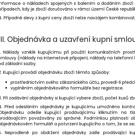
Informace o nákladech spojených s balením a dodáním zboží
případech, kdy je zboží doručováno v rámci území České republi
4. Případné slevy z kupní ceny zboží nelze navzájem kombinovat, 
III.
Objednávka a uzavření kupní smlo
1. Náklady vzniklé kupujícímu při použití komunikačních pros
smlouvy (náklady na internetové připojení, náklady na telefonní h
od základní sazby.
2. Kupující provádí objednávku zboží těmito způsoby:
prostřednictvím svého zákaznického účtu, provedl-li předc
vyplněním objednávkového formuláře bez registrace.
3. Při zadávání objednávky si kupující vybere zboží, počet kusů zb
4. Před odesláním objednávky je kupujícímu umožněno kontrolo
Objednávku odešle kupující prodávajícímu kliknutím na t
prodávajícím považovány za správné. Podmínkou platnosti o
objednávkovém formuláři a potvrzení kupujícího o tom, že se 
5. Neprodleně po obdržení objednávky zašle prodávající k