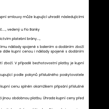
upní smlouvy může kupující uhradit následujícími
….., vedený u Fio Banky
ctvím platební brány….,
jícímu náklady spojené s balením a dodáním zboží
 se dále kupní cenou i náklady spojené s dodáním
tí zboží. V případě bezhotovostní platby je kupní
kupující podle pokynů příslušného poskytovatele
t kupní cenu splněn okamžikem připsání příslušné
či jinou obdobnou platbu. Úhrada kupní ceny před