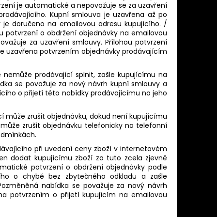
vrzení je automatické a nepovažuje se za uzavření
prodávajícího. Kupní smlouva je uzavřena až po
y je doručeno na emailovou adresu kupujícího. /
mu potvrzení o obdržení objednávky na emailovou
považuje za uzavření smlouvy. Přílohou potvrzení
 je uzavřena potvrzením objednávky prodávajícím
nemůže prodávající splnit, zašle kupujícímu na
ka se považuje za nový návrh kupní smlouvy a
ího o přijetí této nabídky prodávajícímu na jeho
cí může zrušit objednávku, dokud není kupujícímu
 může zrušit objednávku telefonicky na telefonní
odmínkách.
dávajícího při uvedení ceny zboží v internetovém
en dodat kupujícímu zboží za tuto zcela zjevně
matické potvrzení o obdržení objednávky podle
cího o chybě bez zbytečného odkladu a zašle
Pozměněná nabídka se považuje za nový návrh
a potvrzením o přijetí kupujícím na emailovou