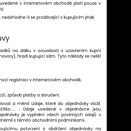
 uvedené v internetovém obchodě platí pouze v
ky.
nedohodne-li se prodávající s kupujícím jinak.
uvy
tředků na dálku v souvislosti s uzavřením kupní
ovory), hradí kupující sám. Tyto náklady se neliší
hozí registraci v internetovém obchodě,
oží, způsob platby a doručení.
vat a měnit údaje, které do objednávky vložil.
lačítko…… . Údaje uvedené v objednávce jsou
bjednávky je vyplnění všech povinných údajů v
seznámil s těmito obchodními podmínkami.
upujícímu potvrzení o obdržení objednávky na