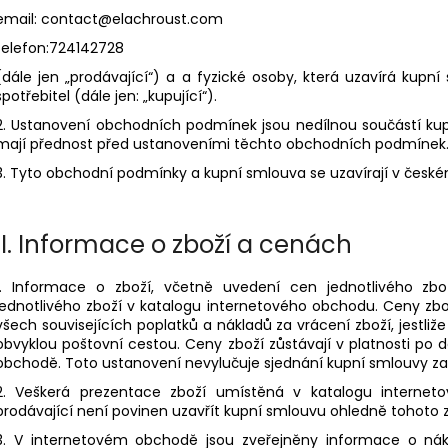
email:
contact@elachroust.com
telefon:724142728
(dále jen „prodávající“) a
a fyzické osoby, která uzavírá kupní
spotřebitel (dále jen: „kupující“).
2. Ustanovení obchodních podmínek jsou nedílnou součástí ku
mají přednost před ustanoveními těchto obchodních podmínek
3. Tyto obchodní podmínky a kupní smlouva se uzavírají v české
II.
Informace o zboží a cenách
1. Informace o zboží, včetně uvedení cen jednotlivého zbo
jednotlivého zboží v katalogu internetového obchodu. Ceny zb
všech souvisejících poplatků a nákladů za vrácení zboží, jestli
obvyklou poštovní cestou. Ceny zboží zůstávají v platnosti po
obchodě. Toto ustanovení nevylučuje sjednání kupní smlouvy za
2. Veškerá prezentace zboží umístěná v katalogu internet
prodávající není povinen uzavřít kupní smlouvu ohledně tohoto z
3. V internetovém obchodě jsou zveřejněny informace o ná