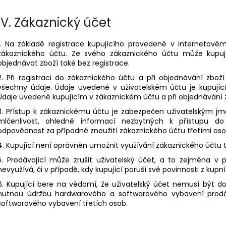
IV.
Zákaznický účet
1. Na základě registrace kupujícího provedené v internetov
zákaznického účtu. Ze svého zákaznického účtu může kupují
objednávat zboží také bez registrace.
2. Při registraci do zákaznického účtu a při objednávání zbož
všechny údaje. Údaje uvedené v uživatelském účtu je kupující 
Údaje uvedené kupujícím v zákaznickém účtu a při objednávání 
3. Přístup k zákaznickému účtu je zabezpečen uživatelským j
mlčenlivost, ohledně informací nezbytných k přístupu do
odpovědnost za případné zneužití zákaznického účtu třetími os
4. Kupující není oprávněn umožnit využívání zákaznického účtu
5. Prodávající může zrušit uživatelský účet, a to zejména v p
nevyužívá, či v případě, kdy kupující poruší své povinnosti z k
6. Kupující bere na vědomí, že uživatelský účet nemusí být d
nutnou údržbu hardwarového a softwarového vybavení prodá
softwarového vybavení třetích osob.