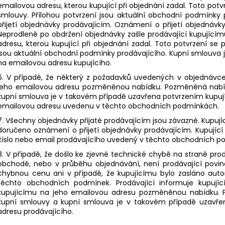
emailovou adresu, kterou kupující při objednání zadal. Toto pot
smlouvy. Přílohou potvrzení jsou aktuální obchodní podmínky 
přijetí objednávky prodávajícím. Oznámení o přijetí objednávk
Neprodleně po obdržení objednávky zašle prodávající kupující
adresu, kterou kupující při objednání zadal. Toto potvrzení se 
jsou aktuální obchodní podmínky prodávajícího. Kupní smlouva
na emailovou adresu kupujícího.
6. V případě, že některý z požadavků uvedených v objednávce 
jeho emailovou adresu pozměněnou nabídku. Pozměněná nabíd
kupní smlouva je v takovém případě uzavřena potvrzením kupujíc
emailovou adresu uvedenu v těchto obchodních podmínkách.
7. Všechny objednávky přijaté prodávajícím jsou závazné. Kupují
doručeno oznámení o přijetí objednávky prodávajícím. Kupující
číslo nebo email prodávajícího uvedený v těchto obchodních p
8. V případě, že došlo ke zjevné technické chybě na straně pro
obchodě, nebo v průběhu objednávání, není prodávající povin
chybnou cenu ani v případě, že kupujícímu bylo zasláno auto
těchto obchodních podmínek. Prodávající informuje kupují
kupujícímu na jeho emailovou adresu pozměněnou nabídku. 
kupní smlouvy a kupní smlouva je v takovém případě uzavřen
adresu prodávajícího.