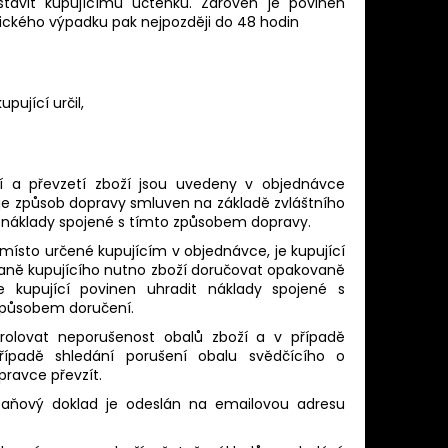
stavit kupujícímu účtenku. Zároveň je povinen
nického výpadku pak nejpozději do 48 hodin
pující určil,
ní a převzetí zboží jsou uvedeny v objednávce
 je způsob dopravy smluven na základě zvláštního
é náklady spojené s tímto způsobem dopravy.
 místo určené kupujícím v objednávce, je kupující
straně kupujícího nutno zboží doručovat opakovaně
kupující povinen uhradit náklady spojené s
způsobem doručení.
ntrolovat neporušenost obalů zboží a v případě
řípadě shledání porušení obalu svědčícího o
pravce převzít.
 Daňový doklad je odeslán na emailovou adresu