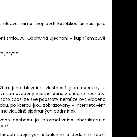
 smlouvu mimo svoji podnikatelskou činnost jako
pní smlouvy. Odchylná ujednání v kupní smlouvě
.
m jazyce.
ží a jeho hlavních vlastností jsou uvedeny u
oží jsou uvedeny včetně daně z přidané hodnoty,
že toto zboží ze své podstaty nemůže být vráceno
 dobu, po kterou jsou zobrazovány v internetovém
 individuálně sjednaných podmínek.
ového obchodu je informativního charakteru a
boží.
kladech spojených s balením a dodáním zboží.