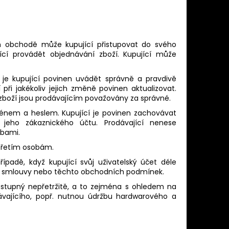
ém obchodě může kupující přistupovat do svého
cí provádět objednávání zboží. Kupující může
í je kupující povinen uvádět správně a pravdivě
při jakékoliv jejich změně povinen aktualizovat.
zboží jsou prodávajícím považovány za správné.
ménem a heslem. Kupující je povinen zachovávat
 jeho zákaznického účtu. Prodávající nenese
obami.
 třetím osobám.
řípadě, když kupující svůj uživatelský účet déle
upní smlouvy nebo těchto obchodních podmínek.
ostupný nepřetržitě, a to zejména s ohledem na
vajícího, popř. nutnou údržbu hardwarového a