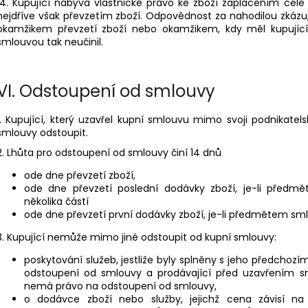
14. Kupující nabývá vlastnické právo ke zboží zaplacením celé
nejdříve však převzetím zboží. Odpovědnost za nahodilou zkázu, 
okamžikem převzetí zboží nebo okamžikem, kdy měl kupující p
smlouvou tak neučinil.
VI.
Odstoupení od smlouvy
1. Kupující, který uzavřel kupní smlouvu mimo svoji podnikatel
smlouvy odstoupit.
2. Lhůta pro odstoupení od smlouvy činí 14 dnů
ode dne převzetí zboží,
ode dne převzetí poslední dodávky zboží, je-li předm
několika částí
ode dne převzetí první dodávky zboží, je-li předmětem sm
3. Kupující nemůže mimo jiné odstoupit od kupní smlouvy:
poskytování služeb, jestliže byly splněny s jeho předcho
odstoupení od smlouvy a prodávající před uzavřením sm
nemá právo na odstoupení od smlouvy,
o dodávce zboží nebo služby, jejichž cena závisí na 