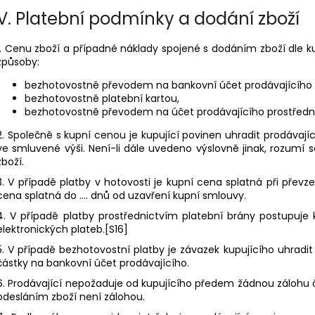
V.
Platební podmínky a dodání zboží
1. Cenu zboží a případné náklady spojené s dodáním zboží dle k
způsoby:
bezhotovostně převodem na bankovní účet prodávajícího č
bezhotovostně platební kartou,
bezhotovostně převodem na účet prodávajícího prostředni
2. Společně s kupní cenou je kupující povinen uhradit prodáva
ve smluvené výši. Není-li dále uvedeno výslovně jinak, rozumí
zboží.
3. V případě platby v hotovosti je kupní cena splatná při převze
cena splatná do …. dnů od uzavření kupní smlouvy.
4. V případě platby prostřednictvím platební brány postupuje 
elektronických plateb.[S16]
5. V případě bezhotovostní platby je závazek kupujícího uhradi
částky na bankovní účet prodávajícího.
6. Prodávající nepožaduje od kupujícího předem žádnou zálohu 
odesláním zboží není zálohou.