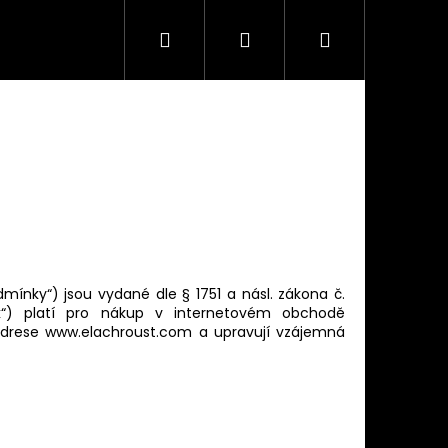
Hledat
Přihlášení
Nákupní
košík
ínky“) jsou vydané dle § 1751 a násl. zákona č.
ík“) platí pro nákup v internetovém obchodě
adrese
www.elachroust.com
a upravují vzájemná