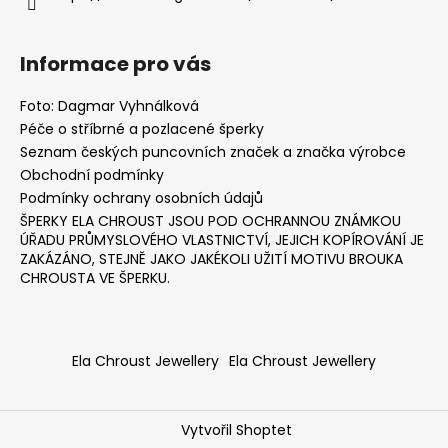
a
j
Informace pro vás
í
t
Foto: Dagmar Vyhnálková
?
Péče o stříbrné a pozlacené šperky
Seznam českých puncovních značek a značka výrobce
Obchodní podmínky
Podmínky ochrany osobních údajů
ŠPERKY ELA CHROUST JSOU POD OCHRANNOU ZNÁMKOU
HLEDAT
ÚŘADU PRŮMYSLOVÉHO VLASTNICTVÍ, JEJICH KOPÍROVÁNÍ JE
ZAKÁZÁNO, STEJNĚ JAKO JAKÉKOLI UŽITÍ MOTIVU BROUKA
CHROUSTA VE ŠPERKU.
D
o
p
Ela Chroust Jewellery
Ela Chroust Jewellery
o
r
u
Vytvořil Shoptet