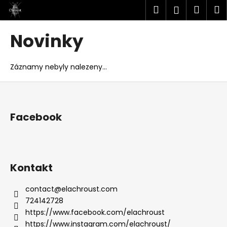
K
Přejít
Hledat
Náku
M
Přihlášen
na
o
obsah
Zpět
Zpět
košík
š
Novinky
í
C
k
o
Záznamy nebyly nalezeny...
p
Z
o
á
t
p
Facebook
ř
a
e
t
b
í
u
Kontakt
j
e
contact
@
elachroust.com
t
724142728
e
https://www.facebook.com/elachroust
n
https://www.instagram.com/elachroust/