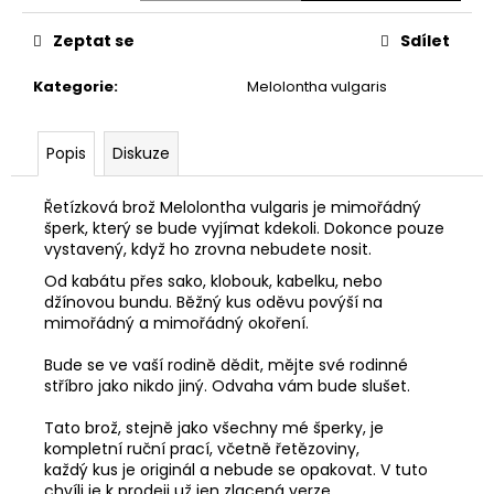
č
u
Zeptat se
Sdílet
j
e
Kategorie
:
Melolontha vulgaris
m
e
Popis
Diskuze
Řetízková brož Melolontha vulgaris je mimořádný
šperk, který se bude vyjímat kdekoli. Dokonce pouze
vystavený, když ho zrovna nebudete nosit.
Od kabátu přes sako, klobouk, kabelku, nebo
džínovou bundu. Běžný kus oděvu povýší na
mimořádný a mimořádný okoření.
Bude se ve vaší rodině dědit, mějte své rodinné
stříbro jako nikdo jiný. Odvaha vám bude slušet.
Tato brož, stejně jako všechny mé šperky, je
kompletní ruční prací, včetně řetězoviny,
každý kus je originál a nebude se opakovat. V tuto
chvíli je k prodeji už jen zlacená verze.