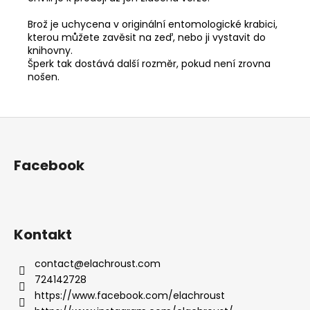
Brož je uchycena v originální entomologické krabici,
kterou můžete zavěsit na zeď, nebo ji vystavit do
knihovny.
Šperk tak dostává další rozměr, pokud není zrovna
nošen.
Z
á
p
Facebook
a
t
í
Kontakt
contact
@
elachroust.com
724142728
https://www.facebook.com/elachroust