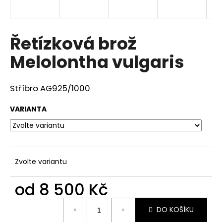
a
j
í
Řetízková brož
t
Melolontha vulgaris
?
Stříbro AG925/1000
VARIANTA
HLEDAT
D
Zvolte variantu
o
p
od
8 500 Kč
o
r
Měrná
DO KOŠÍKU
u
cena: